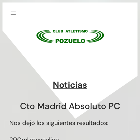
Saltar
al
contenido
Noticias
Cto Madrid Absoluto PC
Nos dejó los siguientes resultados:
200ml masculino