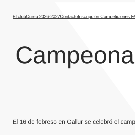
Saltar
El club
Curso 2026-2027
Contacto
Inscripción Competiciones 
al
contenido
Campeonat
El 16 de febreso en Gallur se celebró el camp