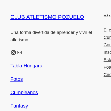
CLUB ATLETISMO POZUELO
Más
El 
Una forma divertida de aprender y vivir el
Cur
atletismo.
Con
Instagram
Correo electrónico
Ins
Est
Tabla Húngara
Fot
Cir
Fotos
Cumpleaños
Fantasy