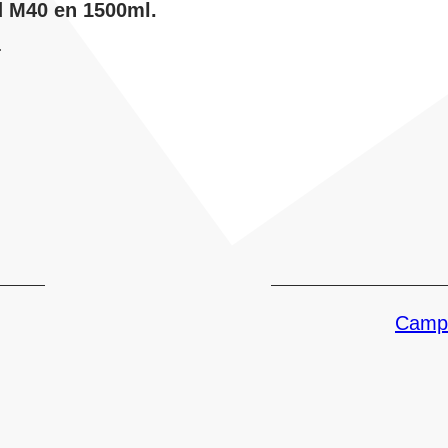
d M40 en 1500ml.
.
Campe