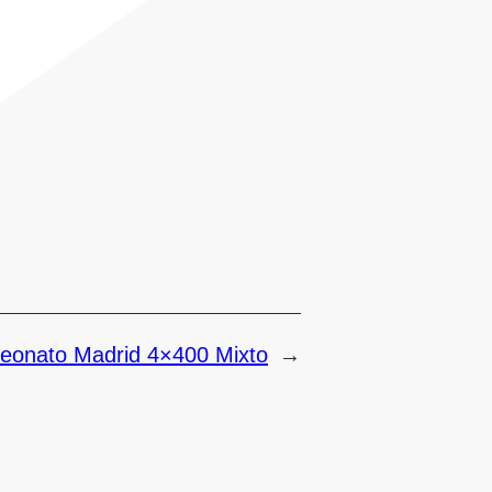
onato Madrid 4×400 Mixto
→