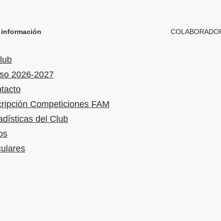
 información
COLABORADO
club
so 2026-2027
tacto
cripción Competiciones FAM
adísticas del Club
os
culares